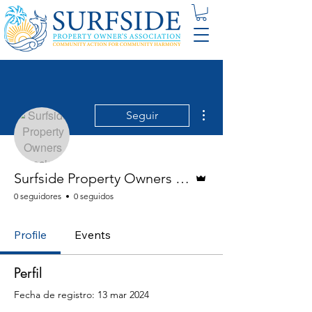
Más acciones
Seguir
Administrador
Surfside Property Owners Association
0 seguidores
0 seguidos
Profile
Events
Perfil
Fecha de registro: 13 mar 2024