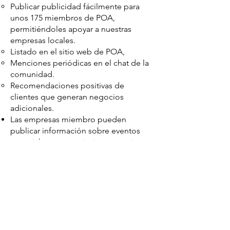
Publicar publicidad fácilmente para
unos 175 miembros de POA,
permitiéndoles apoyar a nuestras
empresas locales.
Listado en el sitio web de POA,
Menciones periódicas en el chat de la
comunidad.
Recomendaciones positivas de
clientes que generan negocios
adicionales.
Las empresas miembro pueden
publicar información sobre eventos
especiales, entretenimiento o artistas
especiales, reuniones benéficas y otros
eventos únicos (es decir, la Noche
Árabe en Whiskey Howler, béisbol
patrocinado por Shack el 4 de julio,
etc.).
Las publicaciones ocasionales de
nuestros miembros comerciales serían