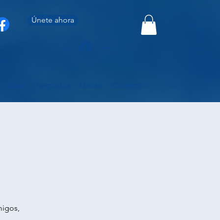
Únete ahora
Iniciar sesión
Sobre
Negocios
Unirse
Contacto
migos,