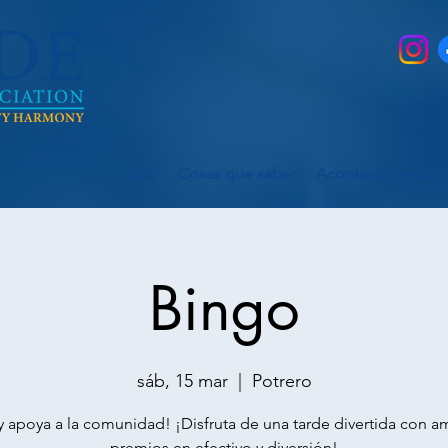
Incio
Cosas que saber
Acontecimientos
Bingo
sáb, 15 mar
  |  
Potrero
y apoya a la comunidad! ¡Disfruta de una tarde divertida con a
premios en efectivo y diversión!